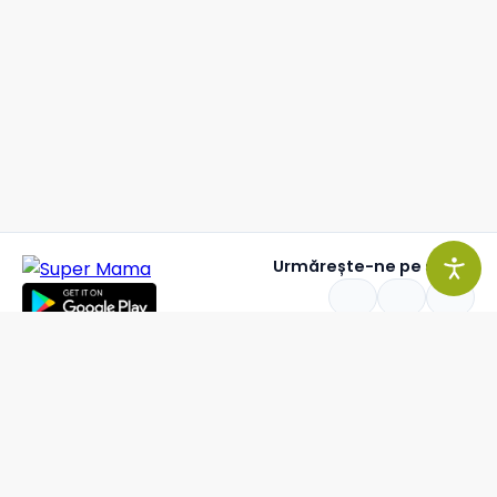
Urmărește-ne pe social
Acces
v5.19.46
Linkuri utile
Politica de confidențialitate
Termeni și condiții
Contact